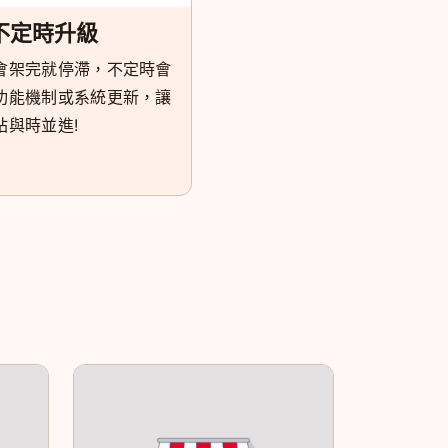
不定時升級
會架完就停滯，不定時會
功能機制或系統更新，讓
站與時並進!