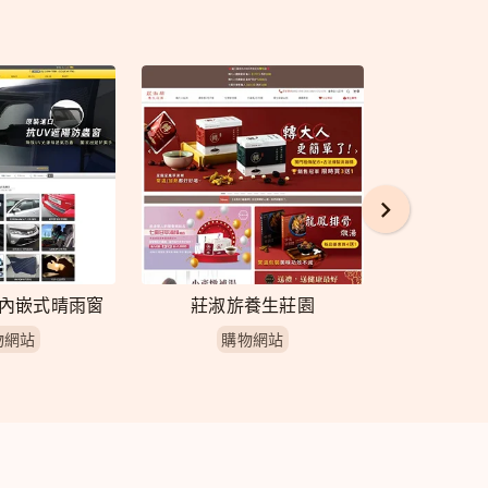
冠歐內嵌式晴雨窗
莊淑旂養生莊園
U-JE
物網站
購物網站
形