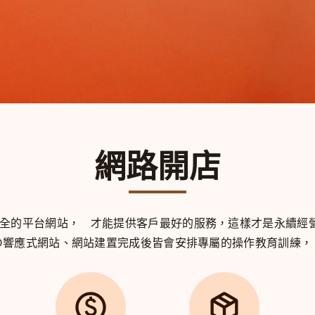
網路開店
安全的平台網站，
才能提供客戶最好的服務，
這樣才是永續經
WD響應式網站、網站建置完成後皆會安排專屬的操作教育訓練