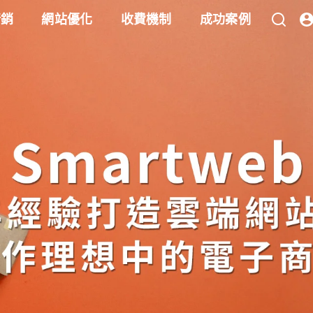
行銷
網站優化
收費機制
成功案例