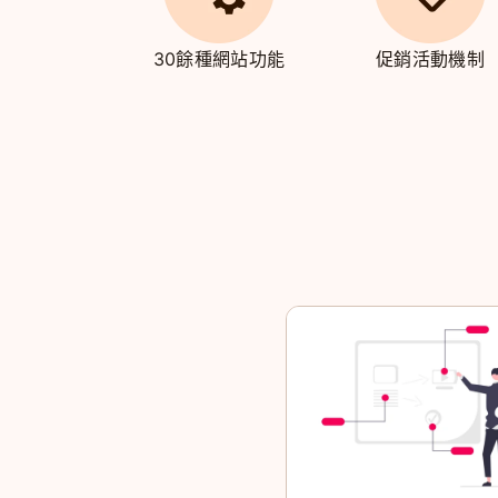
30餘種網站功能
促銷活動機制