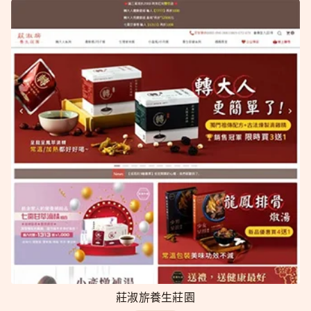
莊淑旂養生莊園