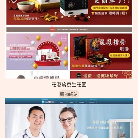
莊淑旂養生莊園
購物網站