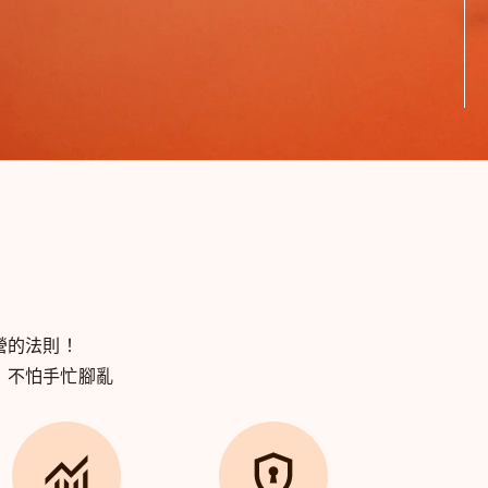
營的法則！
，
不怕手忙腳亂