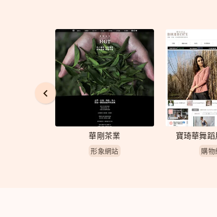
國際
華剛茶業
寶琦華舞蹈
網站
形象網站
購物