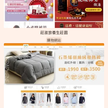
莊淑旂養生莊園
購物網站